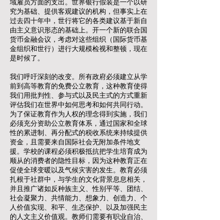
域雇员方面的支出。世界银行假装是一个以研
究为基础、提供客观建议的机构，但事实上在
过去四十年中，世行将它的各类建议基于新自
由主义意识形态的基础上。开一个新的联合国
货币金融会议，考虑对这些组织（国际货币基
金组织和世行）进行大规模检视和整顿，现在
是时候了。
我们呼吁深刻的改变。所有政府必须建立从学
前到高等教育的免费公立教育，这种教育使得
我们用批判性、参与式以及民主式的方式重新
评估我们在世界中如何思考和如何共同行动。
为了保证教育作为人权的理念得到实施，我们
必须充分资助公立教育体系，通过国家和全球
性的累进制、再分配式的税收系统来持续提供
资金，且需要来自国际社会无附加条件地支
援。学校的课程必须积极抵抗把学生培育成为
顺从的消费者的隐性目标，因为这种教育正在
促使全球变暖以及气候灾害的发生。教育必须
扎根于社群中，与学生的文化背景息息相关，
并且推广诸如反种族主义、性别平等、团结、
社会凝聚力、共情能力、想象力、创造力、个
人价值实现、和平、生态保护、以及加强民主
的人文主义价值观。教师们需要有职业自治、