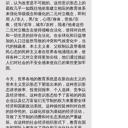
识，认为改变是不可能的。这些意识形态上的
霸权几乎一如既往地依靠建立相应的教育体系
来强化等级观念和僵化的二元对立概念，即利
用 人/非人，男/女，心理/身体，世俗/宗
教，优等/劣等，城市/农村，我者/他者这些
二元对立概念去使得侵略合法化，使得对自然
和一切生灵的掠夺合法化。在全球化和日益增
加的人口迁徙所导致的冲突和气候变化中，当
代的独裁者、本土主义者、父权制以及带着殖
民心态的民粹主义者在世界各地涌现出来，使
得各种二元对立变得更加尖锐，他们通过挑起
人们对社会的不安全感来使自己的掌控更加牢
固。
今天，世界各地的教育系统是在新自由主义的
资本主义意识形态下塑造出来的，这种意识形
态讲求效率、投资回报率、个人选择、竞争以
及经济增长。这种意识形态给予了富裕的跨国
企业以及亿万富翁们无节制的权力来重塑全球
经济和国家政治系统。这种操控延伸到对自然
的掠夺性的、以碳化排放为基础的经济活动，
导致了无节制的消费和对生态系统的严重破
坏。在这样的社会经济组织形式下，教育在国
内和国际上都充当了强化和正当化社会不平