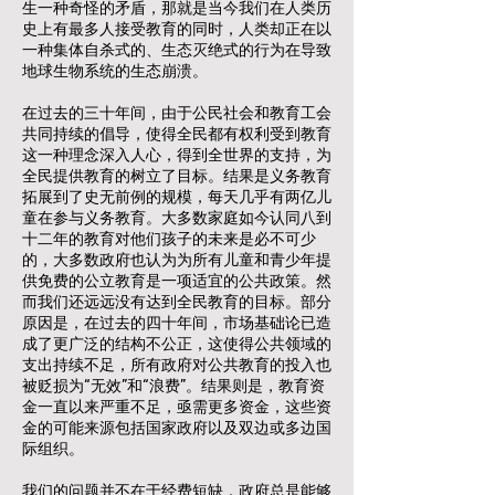
生一种奇怪的矛盾，那就是当今我们在人类历
史上有最多人接受教育的同时，人类却正在以
一种集体自杀式的、生态灭绝式的行为在导致
地球生物系统的生态崩溃。
在过去的三十年间，由于公民社会和教育工会
共同持续的倡导，使得全民都有权利受到教育
这一种理念深入人心，得到全世界的支持，为
全民提供教育的树立了目标。结果是义务教育
拓展到了史无前例的规模，每天几乎有两亿儿
童在参与义务教育。大多数家庭如今认同八到
十二年的教育对他们孩子的未来是必不可少
的，大多数政府也认为为所有儿童和青少年提
供免费的公立教育是一项适宜的公共政策。然
而我们还远远没有达到全民教育的目标。部分
原因是，在过去的四十年间，市场基础论已造
成了更广泛的结构不公正，这使得公共领域的
支出持续不足，所有政府对公共教育的投入也
被贬损为“无效”和“浪费”。结果则是，教育资
金一直以来严重不足，亟需更多资金，这些资
金的可能来源包括国家政府以及双边或多边国
际组织。
我们的问题并不在于经费短缺，政府总是能够