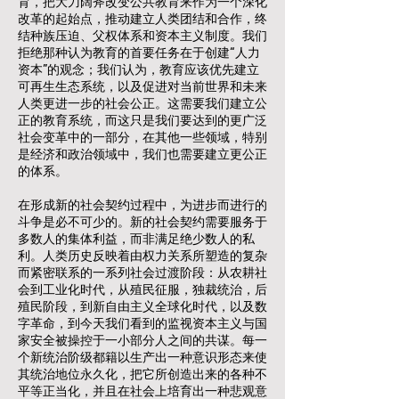
育，把大刀阔斧改变公共教育来作为一个深化
改革的起始点，推动建立人类团结和合作，终
结种族压迫、父权体系和资本主义制度。我们
拒绝那种认为教育的首要任务在于创建“人力
资本”的观念；我们认为，教育应该优先建立
可再生生态系统，以及促进对当前世界和未来
人类更进一步的社会公正。这需要我们建立公
正的教育系统，而这只是我们要达到的更广泛
社会变革中的一部分，在其他一些领域，特别
是经济和政治领域中，我们也需要建立更公正
的体系。
在形成新的社会契约过程中，为进步而进行的
斗争是必不可少的。新的社会契约需要服务于
多数人的集体利益，而非满足绝少数人的私
利。人类历史反映着由权力关系所塑造的复杂
而紧密联系的一系列社会过渡阶段：从农耕社
会到工业化时代，从殖民征服，独裁统治，后
殖民阶段，到新自由主义全球化时代，以及数
字革命，到今天我们看到的监视资本主义与国
家安全被操控于一小部分人之间的共谋。每一
个新统治阶级都籍以生产出一种意识形态来使
其统治地位永久化，把它所创造出来的各种不
平等正当化，并且在社会上培育出一种悲观意