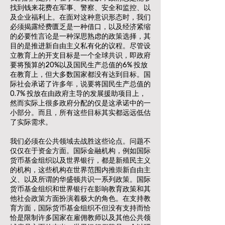
找到钱来花费在军事、警察、安全和监控、以
及企业福利上。在面对这种意识形态时，我们
必须揭露经费匮乏是一种借口，以及经济紧缩
的必要性言论是一种深思熟虑的政策选择，其
目的是推进新自由主义私有化的议程。尽管设
立教育上的开支目标是一个全球共识，即政府
要将预算的20%以及国民生产总值的6% 投放
在教育上，但大多数国家都没有达到目标。国
际社会承诺了许多年，说要将国民生产总值的
0.7% 投放在由政府主导的发展援助项目上，
然而实际上很多政府分配的仅是这承诺中的一
小部分。而且，所有这些目标其实都远远低估
了实际需求。
我们必须在公共领域去战胜这些论点。问题不
仅仅在于资金方面。国际金融机构，例如国际
货币基金组织以及世界银行，都是新殖民主义
的机构，这些机构在世界范围内推崇新自由主
义、以及所谓的华盛顿共识一系列政策。国际
货币基金组织和世界银行在影响教育政策和其
他社会政策方面扮演着极大的角色。在支持教
育方面，国际货币基金组织不但没有支持而恰
恰是限制许多国家在雇佣教师以及其他公共领