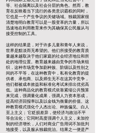
等、社会隔离以及社会分层的角色。然而，教
育在反映着当下流行的各类意识霸权的同时，
它也是一个产生争议的关键场域。独裁国家很
清楚地明白教育可以是一股变革的力量，所以
迅速地在利用教育来作为其确保其公民服从与
接受控制的工具。
这样的结果是，对于许多儿童和青年人来说，
世界是黯淡而无希望的。他们所接受的教育质
量越来越取决于他们家庭的社会经济地位和所
处的地理位置。教育越来越由竞争的市场来组
织，这种市场竞争加剧种族、阶级以及性别之
间的不平等，在这种教育中，私有化教育的提
供者、承包商、以及师生无不在这其中竞争，
他们都被成本效益和标准化考试来排出优劣高
低。这种商品化的教育模式依靠紧缩公共预算
来完成，强调量化成果，强调人力资本形成，
提高经济回报率以及以金钱为衡量的价值。这
种教育模式强化个人杰出论、种族偏见、白人
至上主义； 它贬损差异，使经济与政治不平
等合法化；它同时高度强调个人主义，未加控
制的经济增长，人们对商业广告用词不加批判
地接受，以及服从独裁统治。结果之一便是产